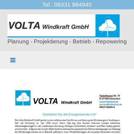
Tel.: 09331 984940
Planung - Projektierung - Betrieb - Repowering